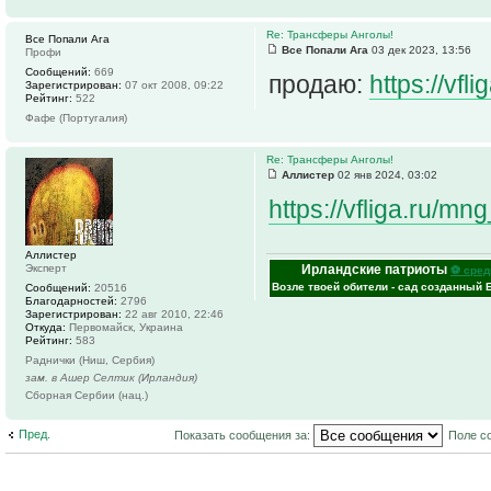
Re: Трансферы Анголы!
Все Попали Ага
Все Попали Ага
03 дек 2023, 13:56
Профи
Сообщений:
669
продаю:
https://vf
Зарегистрирован:
07 окт 2008, 09:22
Рейтинг:
522
Фафе (Португалия)
Re: Трансферы Анголы!
Аллистер
02 янв 2024, 03:02
https://vfliga.ru/m
Аллистер
Ирландские патриоты
Эксперт
⚽ сред
Возле твоей обители - сад созданный 
Сообщений:
20516
Благодарностей:
2796
Зарегистрирован:
22 авг 2010, 22:46
Откуда:
Первомайск, Украина
Рейтинг:
583
Раднички (Ниш, Сербия)
зам. в Ашер Селтик (Ирландия)
Сборная Сербии (нац.)
Пред.
Показать сообщения за:
Поле с