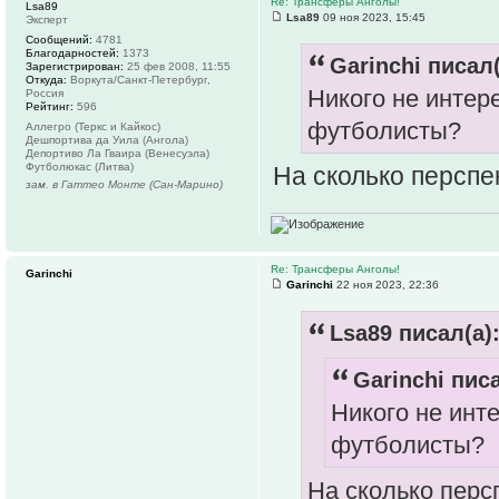
Re: Трансферы Анголы!
Lsa89
Lsa89
09 ноя 2023, 15:45
Эксперт
Сообщений:
4781
Благодарностей:
1373
Garinchi писал(
Зарегистрирован:
25 фев 2008, 11:55
Откуда:
Воркута/Санкт-Петербург,
Никого не интер
Россия
Рейтинг:
596
футболисты?
Аллегро (Теркс и Кайкос)
Дешпортива да Уила (Ангола)
Депортиво Ла Гваира (Венесуэла)
Футболюкас (Литва)
На сколько персп
зам. в Гаттео Монте (Сан-Марино)
Re: Трансферы Анголы!
Garinchi
Garinchi
22 ноя 2023, 22:36
Lsa89 писал(а)
Garinchi писа
Никого не инт
футболисты?
На сколько перс