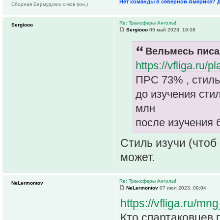
Нет команды в северной Америке? 
Сборная Бермудских о-вов (юн.)
Re: Трансферы Анголы!
Sergiooo
Sergiooo
05 май 2023, 18:08
Вельмесь писа
https://vfliga.ru
ПРС 73% , стиль
до изучения сти
млн
после изучения 
Стиль изучи (чтоб
может.
Re: Трансферы Анголы!
NeLermontov
NeLermontov
07 июл 2023, 09:04
https://vfliga.ru/mn
Кто спартаковцев п