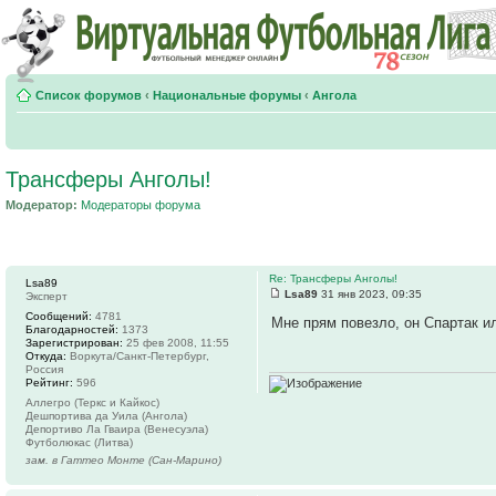
Список форумов
‹
Национальные форумы
‹
Ангола
Трансферы Анголы!
Модератор:
Модераторы форума
Re: Трансферы Анголы!
Lsa89
Lsa89
31 янв 2023, 09:35
Эксперт
Сообщений:
4781
Мне прям повезло, он Спартак ил
Благодарностей:
1373
Зарегистрирован:
25 фев 2008, 11:55
Откуда:
Воркута/Санкт-Петербург,
Россия
Рейтинг:
596
Аллегро (Теркс и Кайкос)
Дешпортива да Уила (Ангола)
Депортиво Ла Гваира (Венесуэла)
Футболюкас (Литва)
зам. в Гаттео Монте (Сан-Марино)