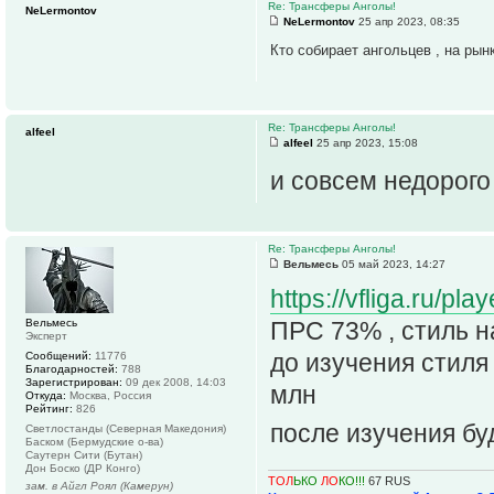
Re: Трансферы Анголы!
NeLermontov
NeLermontov
25 апр 2023, 08:35
Кто собирает ангольцев , на ры
Re: Трансферы Анголы!
alfeel
alfeel
25 апр 2023, 15:08
и совсем недорог
Re: Трансферы Анголы!
Вельмесь
05 май 2023, 14:27
https://vfliga.ru/p
Вельмесь
ПРС 73% , стиль н
Эксперт
до изучения стиля
Сообщений:
11776
Благодарностей:
788
Зарегистрирован:
09 дек 2008, 14:03
млн
Откуда:
Москва, Россия
Рейтинг:
826
после изучения б
Светлостанды (Северная Македония)
Баском (Бермудские о-ва)
Саутерн Сити (Бутан)
Дон Боско (ДР Конго)
ТОЛ
ЬКО
ЛО
КО!!!
67 RUS
зам. в Айгл Роял (Камерун)