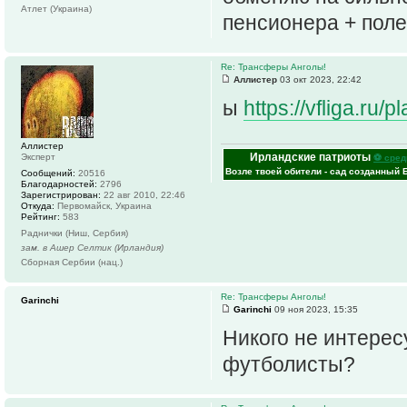
Атлет (Украина)
пенсионера + поле
Re: Трансферы Анголы!
Аллистер
03 окт 2023, 22:42
ы
https://vfliga.r
Аллистер
Ирландские патриоты
Эксперт
⚽ сред
Возле твоей обители - сад созданный 
Сообщений:
20516
Благодарностей:
2796
Зарегистрирован:
22 авг 2010, 22:46
Откуда:
Первомайск, Украина
Рейтинг:
583
Раднички (Ниш, Сербия)
зам. в Ашер Селтик (Ирландия)
Сборная Сербии (нац.)
Re: Трансферы Анголы!
Garinchi
Garinchi
09 ноя 2023, 15:35
Никого не интерес
футболисты?