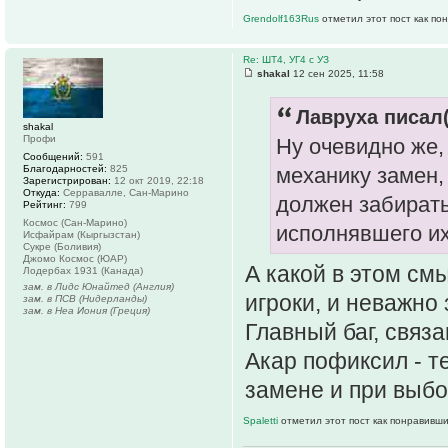
Grendolf163Rus
отметил этот пост как по
Re: ШТ4, УГ4 с УЗ
shakal
12 сен 2025, 11:58
Лавруха писал(
shakal
Профи
Ну очевидно же, 
Сообщений:
591
Благодарностей:
825
механику замен,
Зарегистрирован:
12 окт 2019, 22:18
Откуда:
Серравалле, Сан-Марино
должен забирать
Рейтинг:
799
Космос (Сан-Марино)
исполнявшего их
Исфайрам (Кыргызстан)
Сукре (Боливия)
Джомо Космос (ЮАР)
А какой в этом см
Лодербах 1931 (Канада)
зам. в Лидс Юнайтед (Англия)
игроки, и неважно 
зам. в ПСВ (Нидерланды)
зам. в Неа Иония (Греция)
Главный баг, связ
Акар пофиксил - т
замене и при выбо
Spaletti
отметил этот пост как понравивши