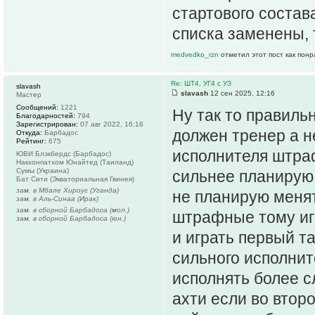
стартового состава
списка заменены, 
medvedko_rzn
отметил этот пост как пон
Re: ШТ4, УГ4 с УЗ
slavash
slavash
12 сен 2025, 12:16
Мастер
Сообщений:
1221
Ну так то правиль
Благодарностей:
794
Зарегистрирован:
07 авг 2022, 16:18
должен тренер а н
Откуда:
Барбадос
Рейтинг:
675
исполнителя штраф
ЮВИ Блэкбердс (Барбадос)
Накхонпатхом Юнайтед (Таиланд)
Сумы (Украина)
сильнее планирую 
Бат Сити (Экваториальная Гвинея)
зам. в Мбале Хироус (Уганда)
не планирую менят
зам. в Аль-Синаа (Ирак)
зам. в сборной Барбадоса (мол.)
штрафные тому иг
зам. в сборной Барбадоса (юн.)
и играть первый т
сильного исполните
исполнять более с
ахти если во втор