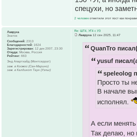
спецухи, но замет
2 человек
отметили этот пост как понрав
Re: ШТ4, УГ4 с УЗ
Лавруха
Лавруха
12 сен 2025, 11:47
Знаток
Сообщений:
2313
Благодарностей:
1624
QuanTro писал(
Зарегистрирован:
12 дек 2007, 23:30
Откуда:
Москва, Россия
Рейтинг:
663
yusuf писал(а
Энд Апартхайд (Монтсеррат)
зам. в Космос (Сан-Марино)
зам. в Калдикот Таун (Уэльс)
speleolog п
Просто ты н
В начале вы
исполнял.
А если менять 
Так делаю, но