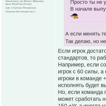
Просто ты не 
Омниспортc де Мекнес (Марокко)
Доха Юнайтед (Катар)
В начале выпу
зам. в Хуниор (Никарагуа)
Сборная Шотландии (юн.)
А если менять те
Так делаю, но н
Если игрок достат
стандартов, то раб
Например, если со
игрок с 60 силы, а
игроки в команде +
исполнять будет в
Но, если команда 
может сработать н
150 +Уг, а иногда 