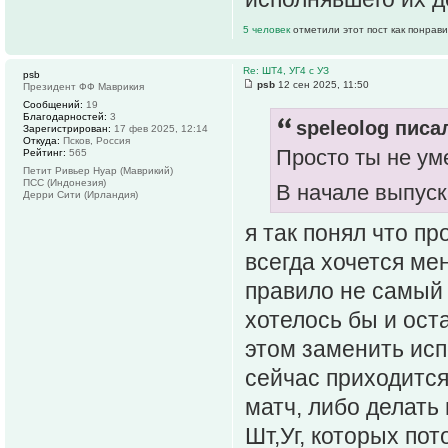
5 человек
отметили этот пост как понрав
Re: ШТ4, УГ4 с УЗ
psb
psb
12 сен 2025, 11:50
Президент ФФ Маврикия
Сообщений:
19
Благодарностей:
3
speleolog писал
Зарегистрирован:
17 фев 2025, 12:14
Откуда:
Псков, Россия
Просто ты не ум
Рейтинг:
565
Петит Ривьер Нуар (Маврикий)
ПСС (Индонезия)
В начале выпуск
Дерри Сити (Ирландия)
я так понял что пр
всегда хочется мен
правило не самый 
хотелось бы и ост
этом заменить исп
сейчас приходится
матч, либо делать
Шт,Уг, которых пот