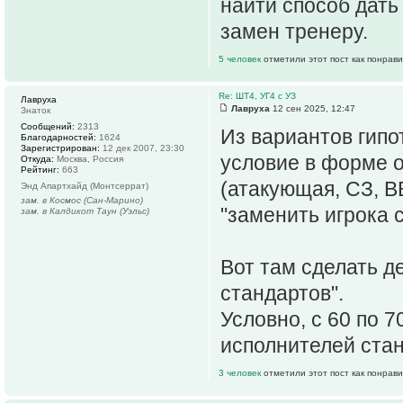
найти способ дать
замен тренеру.
5 человек
отметили этот пост как понрав
Re: ШТ4, УГ4 с УЗ
Лавруха
Лавруха
12 сен 2025, 12:47
Знаток
Сообщений:
2313
Из вариантов гипо
Благодарностей:
1624
Зарегистрирован:
12 дек 2007, 23:30
условие в форме о
Откуда:
Москва, Россия
Рейтинг:
663
(атакующая, СЗ, ВВ
Энд Апартхайд (Монтсеррат)
зам. в Космос (Сан-Марино)
"заменить игрока с
зам. в Калдикот Таун (Уэльс)
Вот там сделать д
стандартов".
Условно, с 60 по 
исполнителей стан
3 человек
отметили этот пост как понрав