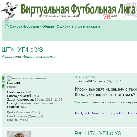
Список форумов
‹
Общие
‹
Ошибки в игре и на сайте
ШТ4, УГ4 с УЗ
Модератор:
Модераторы форума
ШТ4, УГ4 с УЗ
Parma88
12 сен 2025, 05:57
Parma88
Профи
Игроки выходят на замену с так
Сообщений:
842
Когда уже пофиксят этот косяк? 
Благодарностей:
604
Зарегистрирован:
15 янв 2023, 11:24
7 человек
отметили этот пост как понрав
Откуда:
Легендарный!, Россия
Рейтинг:
607
Грейт Олимпикс (Гана)
The Quick Brown Fox Jumps Over The La
Ним Олимпик (Франция)
Гранма (Куба)
Re: ШТ4, УГ4 с УЗ