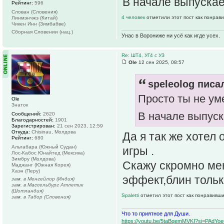
В начале выпускае
Рейтинг:
596
Слован (Словения)
4 человек
отметили этот пост как понрав
Линмэнчжэ (Китай)
Чикен Инн (Зимбабве)
Сборная Словении (нац.)
Унас в Ворониже ни усё как игде усех.
Re: ШТ4, УГ4 с УЗ
Ole
12 сен 2025, 08:57
speleolog писал
Просто ты не ум
Ole
Знаток
В начале выпуск
Сообщений:
2620
Благодарностей:
1901
Зарегистрирован:
21 сен 2023, 12:59
Откуда:
Chisinau, Молдова
Да я так же хотел
Рейтинг:
680
Альтабара (Южный Судан)
игры .
Лос-Кабос Юнайтед (Мексика)
Зимбру (Молдова)
Скажу скромно мен
Маджанг (Южная Корея)
Хаэн (Перу)
эффект,блин тольк
зам. в Менгейлор (Индия)
зам. в Массельбург Атлетик
(Шотландия)
Spaletti
отметил этот пост как понравивши
зам. в Табор (Словения)
Что то приятное для Души.
https://youtu.be/5taBqemMVKI?si=PAdY