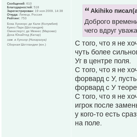
Сообщений:
610
Благодарностей:
518
Akihiko писал(а
Зарегистрирован:
19 ноя 2009, 14:38
Откуда:
Липецк, Россия
Рейтинг:
753
Доброго времен
Бока Хуниорс де Кали (Колумбия)
Куинз Парк (Шотландия)
чего вдруг уваж
Омниспортc де Мекнес (Марокко)
Доха Юнайтед (Катар)
зам. в Хуниор (Никарагуа)
С того, что я не 
Сборная Шотландии (юн.)
чуть более сильно
Уг в центре поля.
С того, что я не х
форвард с У, пуст
форвард с У теоре
С того, что я не х
игрок после замен
у кого-то есть сраз
на поле.