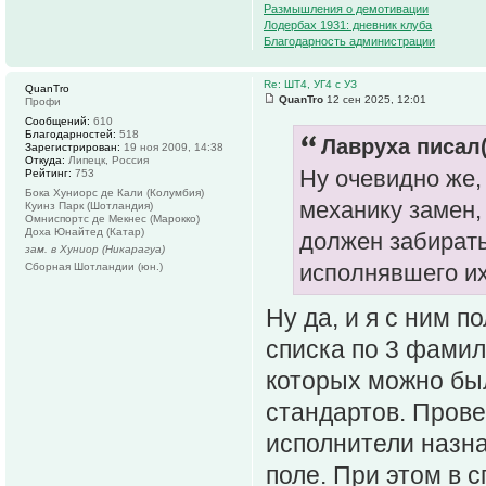
Размышления о демотивации
Лодербах 1931: дневник клуба
Благодарность администрации
Re: ШТ4, УГ4 с УЗ
QuanTro
QuanTro
12 сен 2025, 12:01
Профи
Сообщений:
610
Благодарностей:
518
Лавруха писал(
Зарегистрирован:
19 ноя 2009, 14:38
Откуда:
Липецк, Россия
Ну очевидно же, 
Рейтинг:
753
Бока Хуниорс де Кали (Колумбия)
механику замен,
Куинз Парк (Шотландия)
Омниспортc де Мекнес (Марокко)
Доха Юнайтед (Катар)
должен забирать
зам. в Хуниор (Никарагуа)
исполнявшего их
Сборная Шотландии (юн.)
Ну да, и я с ним 
списка по 3 фамил
которых можно бы
стандартов. Прове
исполнители назна
поле. При этом в с