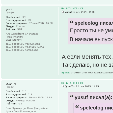
Re: ШТ4, УГ4 с УЗ
yusuf
yusuf
12 сен 2025, 11:08
Профи
Сообщений:
620
Благодарностей:
99
speleolog писал
Зарегистрирован:
07 июл 2007, 16:00
Откуда:
Россия
Просто ты не ум
Рейтинг:
598
Аль-Харайтият СК (Катар)
Пиза (Италия)
В начале выпуск
ЗЕД (Египет)
зам. в сборной России (нац.)
зам. в сборной Франции (мол.)
зам. в сборной Китая (юн.)
А если менять тех,
Так делаю, но не 
Spaletti
отметил этот пост как понравивши
Re: ШТ4, УГ4 с УЗ
QuanTro
QuanTro
12 сен 2025, 11:15
Профи
Сообщений:
610
Благодарностей:
518
yusuf писал(а):
Зарегистрирован:
19 ноя 2009, 14:38
Откуда:
Липецк, Россия
Рейтинг:
753
speleolog пис
Бока Хуниорс де Кали (Колумбия)
Куинз Парк (Шотландия)