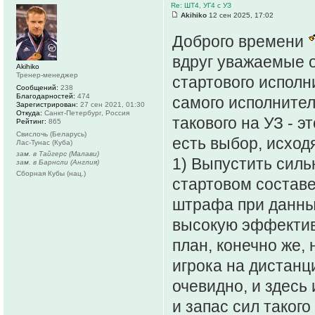
Re: ШТ4, УГ4 с УЗ
Akihiko
12 сен 2025, 17:02
Доброго времени
вдруг уважаемые о
Akihiko
Тренер-менеджер
стартового испол
Сообщений:
238
Благодарностей:
474
самого исполнител
Зарегистрирован:
27 сен 2021, 01:30
Откуда:
Санкт-Петербург, Россия
такового на УЗ - 
Рейтинг:
865
Свислочь (Беларусь)
есть выбор, исход
Лас-Тунас (Куба)
зам. в Тайгерс (Малави)
1) Выпустить силь
зам. в Барнсли (Англия)
Сборная Кубы (нац.)
стартовом составе
штрафа при данны
высокую эффектив
план, конечно же,
игрока на дистанц
очевидно, и здес
и запас сил такого