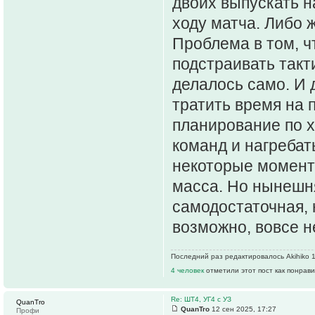
двоих выпускать н
ходу матча. Либо 
Проблема в том, ч
подстраивать такт
делалось само. И 
тратить время на 
планирование по х
команд и нагребат
некоторые момент
масса. Но нынешня
самодостаточная, н
возможно, вовсе н
Последний раз редактировалось Akihiko 13
4 человек
отметили этот пост как понрав
Re: ШТ4, УГ4 с УЗ
QuanTro
QuanTro
12 сен 2025, 17:27
Профи