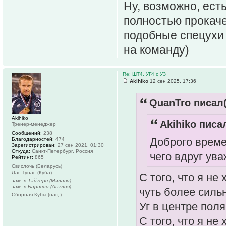
Ну, возможно, ест
полностью прокач
подобные спецухи 
на команду)
Re: ШТ4, УГ4 с УЗ
Akihiko
12 сен 2025, 17:36
QuanTro писал(
Akihiko
Akihiko писал
Тренер-менеджер
Сообщений:
238
Доброго врем
Благодарностей:
474
Зарегистрирован:
27 сен 2021, 01:30
Откуда:
Санкт-Петербург, Россия
чего вдруг ув
Рейтинг:
865
Свислочь (Беларусь)
Лас-Тунас (Куба)
С того, что я не
зам. в Тайгерс (Малави)
зам. в Барнсли (Англия)
чуть более силь
Сборная Кубы (нац.)
Уг в центре поля
С того, что я не