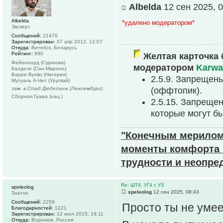
Albelda
12 сен 2025, 0
Albelda
*удалено модератором*
Эксперт
Сообщений:
21476
Зарегистрирован:
07 апр 2012, 12:07
Откуда:
Витебск, Беларусь
Рейтинг:
890
Желтая карточка 
Фейеноорд (Суринам)
модератором
Karwa
Калдезе (Сан-Марино)
Варри Вулвз (Нигерия)
2.5.9. Запрещен
Мутуаль А-Нет (Уругвай)
зам. в Стад Дюделанж (Люксембург)
(оффтопик).
Сборная Гуама (нац.)
2.5.15. Запреще
которые могут б
"Конечным мерилом 
моменты комфорта и
трудности и неопре
Re: ШТ4, УГ4 с УЗ
speleolog
speleolog
12 сен 2025, 08:43
Знаток
Сообщений:
2256
Просто ты не уме
Благодарностей:
1221
Зарегистрирован:
12 июл 2015, 19:11
Откуда:
Воронеж, Россия