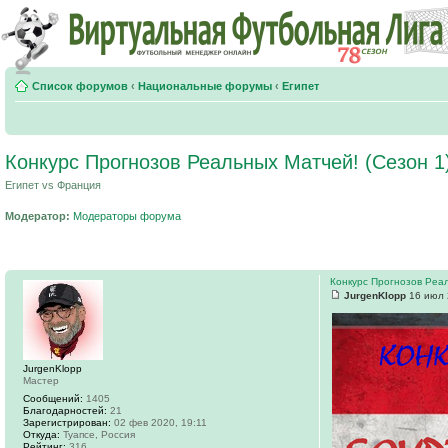
Список форумов
‹
Национальные форумы
‹
Египет
Конкурс Прогнозов Реальных Матчей! (Сезон 1
Египет vs Франция
Модератор:
Модераторы форума
Конкурс Прогнозов Реал
JurgenKlopp
16 июл 
JurgenKlopp
Мастер
Сообщений:
1405
Благодарностей:
21
Зарегистрирован:
02 фев 2020, 19:11
Откуда:
Туапсе, Россия
Рейтинг:
316