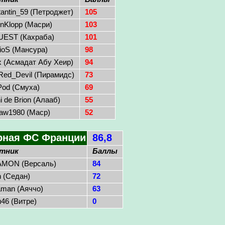
antin_59 (Петроджет)
105
enKlopp (Масри)
103
EST (Кахраба)
101
nioS (Мансура)
98
x (Асмадат Абу Хеир)
94
Red_Devil (Пирамидс)
73
od (Смуха)
69
i de Brion (Алааб)
55
aw1980 (Маср)
52
рная ФС Франции
86,8
стник
Баллы
MON (Версаль)
84
n (Седан)
72
aman (Аяччо)
63
н46 (Витре)
0