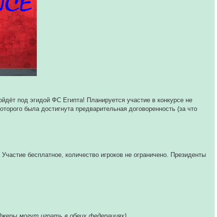
дёт под эгидой ФС Египта! Планируется участие в конкурсе не
оторого была достигнута предварительная договоренность (за что
! Участие бесплатное, количество игроков не ограничено. Президенты
джеры могут играть в обеих федерациях).