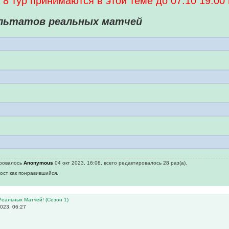
 8 тур принимаются в этой теме до 07.10 19:00
ультатов реальных матчей
ировалось
Anonymous
04 окт 2023, 16:08, всего редактировалось 28 раз(а).
пост как понравившийся.
Реальных Матчей! (Сезон 1)
023, 06:27