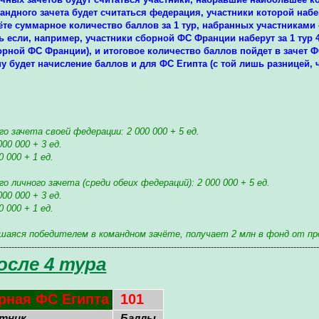
ндного зачета будет считаться федерация, участники которой наб
те суммарное количество баллов за 1 тур, набранных участниками о
ть если, например, участники сборной ФС Франции наберут за 1 тур 4
орной ФС Франции), и итоговое количество баллов пойдет в зачет ФС
у будет начисление баллов и для ФС Египта (с той лишь разницей, ч
о зачета своей федерации: 2 000 000 + 5 ед.
00 000 + 3 ед.
 000 + 1 ед.
 личного зачета (среди обеих федераций): 2 000 000 + 5 ед.
00 000 + 3 ед.
 000 + 1 ед.
вшаяся победителем в командном зачёте, получает 2 млн в фонд от пр
----------------------------------------------------------------------------------------------------------------
осле 4 тура
рная ФС Египта
101
стник
Баллы