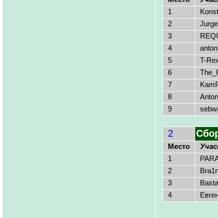
1
Konst
2
Jurg
3
REQU
4
anto
5
T-Re
6
The_
7
KamP
8
Anton
9
sebw
2
Сбо
Место
Уча
1
PARA
2
Bra1
3
Bast
4
Евге