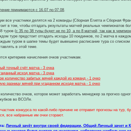
ление принимаются с 16.07 по 07.08
.
ции все участники делятся на 2 команды (Сборная Египта и Сборная Фран
тоит в том, чтобы отгадать результаты матчей реальных чемпионатов бо
8 туров (
с 35 по 38 туры будет не по 10, а по 8 матчей, так как в чемпио
ждом туре предстоит отгадать исходы 10 поединков, по 2 матча в кажд
аждым туром в шапке темы будет вывешено расписание тура со списком м
тавлять в этой теме.
ается критериев начисления очков участникам.
ый точный счёт матча - 3 очка
гаданный исход матча - 3 очка
ое количество забитых мячей каждой из команд - 1 очко
ую разницу мячей при угаданном исходе матча - 1 очко
 количество очков, которое может заработать менеджер за прогноз одного
окубков во ВСОЛе.
 участник конкурса по какой-либо причине не отправит прогнозы на тур,
я, все набранные им очки сгорают.
та:
Личный зачёт внутри своей федерации, Общий Личный зачет и 
чных зачетов будут считаться участники, набравшие наибольшее к