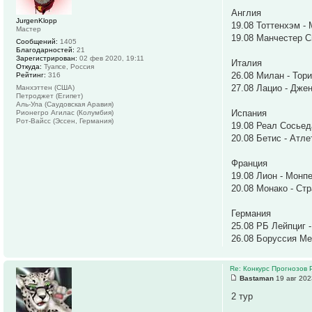
Англия
JurgenKlopp
19.08 Тоттенхэм -
Мастер
19.08 Манчестер С
Сообщений:
1405
Благодарностей:
21
Зарегистрирован:
02 фев 2020, 19:11
Италия
Откуда:
Туапсе, Россия
26.08 Милан - Тори
Рейтинг:
316
27.08 Лацио - Джен
Манхэттен (США)
Петроджет (Египет)
Аль-Ула (Саудовская Аравия)
Испания
Рионегро Агилас (Колумбия)
Рот-Вайсс (Эссен, Германия)
19.08 Реал Сосьед
20.08 Бетис - Атл
Франция
19.08 Лион - Монп
20.08 Монако - Стр
Германия
25.08 РБ Лейпциг -
26.08 Боруссия Ме
Re: Конкурс Прогнозов 
Bastaman
19 авг 202
2 тур