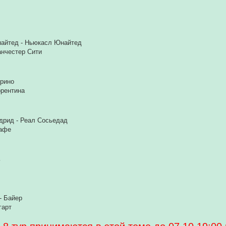
найтед - Ньюкасл Юнайтед
анчестер Сити
орино
орентина
дрид - Реал Сосьедад
тафе
ь
- Байер
гарт