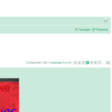
Закладки
Подписки
Сообщений: 138 •
Страница
4
из
10
•
...
1
2
3
4
5
6
7
10