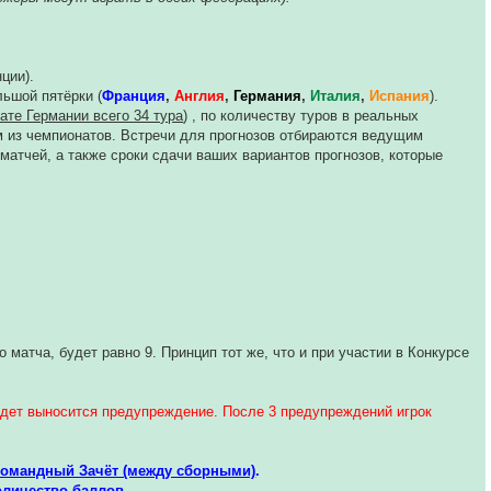
ции).
льшой пятёрки (
Франция
,
Англия
,
Германия
,
Италия
,
Испания
).
нате Германии всего 34 тура
) , по количеству туров в реальных
ом из чемпионатов. Встречи для прогнозов отбираются ведущим
атчей, а также сроки сдачи ваших вариантов прогнозов, которые
 матча, будет равно 9. Принцип тот же, что и при участии в Конкурсе
 будет выносится предупреждение. После 3 предупреждений игрок
Командный Зачёт (между сборными)
.
оличество баллов.