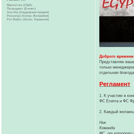
Манхэттен (США)
Петроджет (Египет)
Аль-Ула (Саудовская Аравия)
Рионегро Агилас (Колумбия)
Рот-Вайсс (Эссен, Германия)
Доброго времени 
Представляю вашем
только менеджеров
отдельная благода
Регламент
1. К участию в ко
ФС Египта и ФС Фр
2. Каждый желающ
Ник
Команда
ФС, от которого 