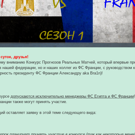
суток, друзья!
у вниманию Конкурс Прогнозов Реальных Матчей, который впервые прой
 нашей федерации, но и наших коллег из ФС Франции, с руководством к
рность президенту ФС Франции Александру aka Bra1n)!
нкурсе
допускаются исключительно менеджеры ФС Египта и ФС Франции
анции также могут принять участие.
ий оставляет заявку в этой теме следующего вида:
игрок планирует принять участие в конкурсе (так как некоторые мене