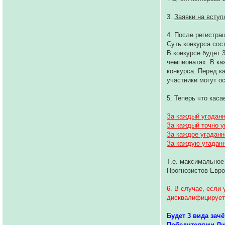
3.
Заявки на вступ
4. После регистра
Суть конкурса сос
В конкурсе будет 3
чемпионатах. В ка
конкурса. Перед к
участники могут ос
5. Теперь что кас
За каждый угаданн
За каждый точно у
За каждое угаданн
За каждую угаданн
Т.е. максимальное
Прогнозистов Евр
6. В случае, если
дисквалифицируетс
Будет 3 вида зачё
Победителями Ли