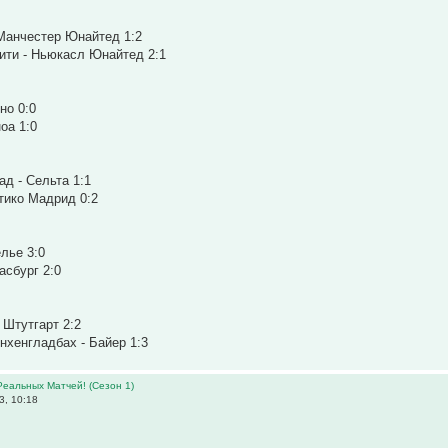
 Манчестер Юнайтед 1:2
ити - Ньюкасл Юнайтед 2:1
но 0:0
оа 1:0
ад - Сельта 1:1
етико Мадрид 0:2
елье 3:0
асбург 2:0
 Штутгарт 2:2
нхенгладбах - Байер 1:3
Реальных Матчей! (Сезон 1)
3, 10:18