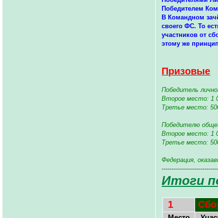
Победителем Кома
В Командном зачё
своего ФС. То ес
участников от сб
этому же принцип
Призовые
Победитель личног
Второе место: 1 0
Третье место: 500
Победителю общего
Второе место: 1 0
Третье место: 500
Федерация, оказа
----------------------------
Итоги п
1
Сбо
Место
Уча