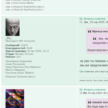
зам. в Аль-Синаа (Ирак)
зам. в сборной Барбадоса (мол.)
зам. в сборной Барбадоса (юн.)
Re: Вопросы новичков
_fox_
25 апр 2025, 0
Mpenza пис
_fox_
_fox_ п
Президент ФФ Танзании
предложи 
Сообщений:
13470
Благодарностей:
2449
Какую версию 
Зарегистрирован:
05 авг 2008, 12:17
Откуда:
Москва, Россия
Рейтинг:
917
ну раз ты пишешь 
Трансвааль (Суринам)
Азам (Танзания)
мы же предлагаем 
Норд Апеннино (Сан-Марино)
Манта (Эквадор)
Ole
отметил этот пост 
Аль-Ахли (Сана, Йемен)
Сборная Танзании (мол.)
Чемпион стран (12): Теркс и Кайкос, Бра
Re: Вопросы новичков
Ole
25 апр 2025, 09:
slavash пис
Вы еще ему от