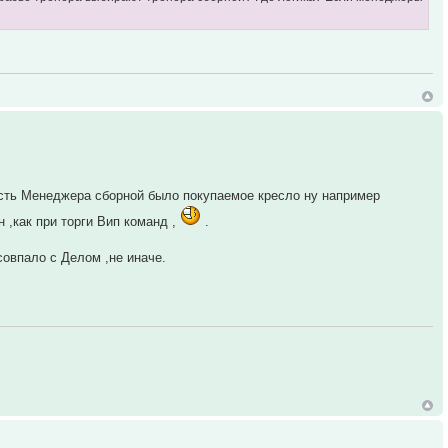
ость Менеджера сборной было покупаемое кресло ну например
н ,как при торги Вип команд ,
.
совпало с Делом ,не иначе.