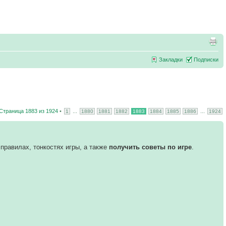
Закладки
Подписки
Страница
1883
из
1924
•
...
...
1
1880
1881
1882
1883
1884
1885
1886
1924
правилах, тонкостях игры, а также
получить советы по игре
.