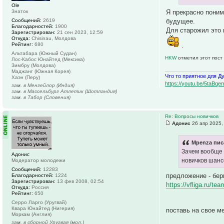
Ole
Я прекрасно поним
Знаток
будущее.
Сообщений:
2619
Благодарностей:
1900
Для старожил это 
Зарегистрирован:
21 сен 2023, 12:59
Откуда:
Chisinau, Молдова
Рейтинг:
680
.
Альтабара (Южный Судан)
HKW
отметил этот пост
Лос-Кабос Юнайтед (Мексика)
Зимбру (Молдова)
Маджанг (Южная Корея)
Что то приятное для Д
Хаэн (Перу)
https://youtu.be/5ta
зам. в Менгейлор (Индия)
зам. в Массельбург Атлетик (Шотландия)
зам. в Табор (Словения)
Re: Вопросы новичков
Адонис
26 апр 2025,
Mpenza пис
Зачем вообще 
Адонис
новичков шанс
Модератор молодежи
Сообщений:
12283
предложение - бер
Благодарностей:
1224
Зарегистрирован:
13 фев 2008, 02:54
https://vfliga.ru/te
Откуда:
Россия
Рейтинг:
650
Серро Ларго (Уругвай)
Квара Юнайтед (Нигерия)
поставь на свое м
Моркам (Англия)
зам. в сборной Уругвая (мол.)