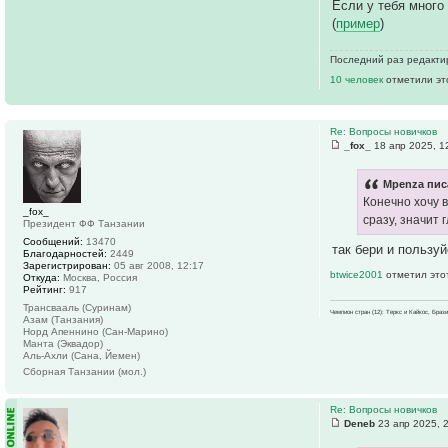
Если у тебя много
(
пример
)
Последний раз редакт
10 человек
отметили эт
Re: Вопросы новичков
_fox_
18 апр 2025, 1
Mpenza пис
Конечно хочу в
_fox_
сразу, значит 
Президент ФФ Танзании
Сообщений:
13470
так бери и пользуй
Благодарностей:
2449
Зарегистрирован:
05 авг 2008, 12:17
btwice2001
отметил это
Откуда:
Москва, Россия
Рейтинг:
917
Трансвааль (Суринам)
Чемпион стран (12): Теркс и Кайкос, Бра
Азам (Танзания)
Норд Апеннино (Сан-Марино)
Манта (Эквадор)
Аль-Ахли (Сана, Йемен)
Сборная Танзании (мол.)
Re: Вопросы новичков
Deneb
23 апр 2025, 