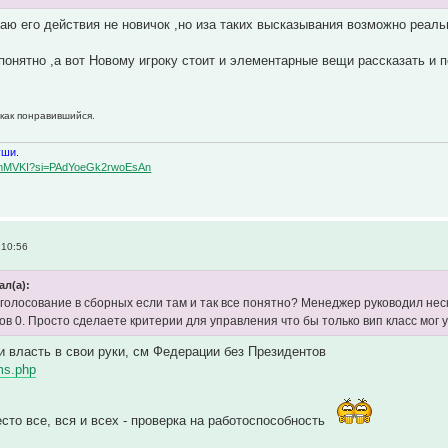
аю его действия не новичок ,но иза таких высказывания возможно реаль
понятно ,а вот Новому игроку стоит и элементарные вещи рассказать и 
 как понравившийся.
уши.
BqemMVKI?si=PAdYoeGk2rwoEsAn
 10:56
ал(а):
голосование в сборных если там и так все понятно? Менеджер руководил не
ов 0. Просто сделаете критерии для управления что бы только вип класс мог
и власть в свои руки, см Федерации без Президентов
ams.php
есто все, вся и всех - проверка на работоспособность