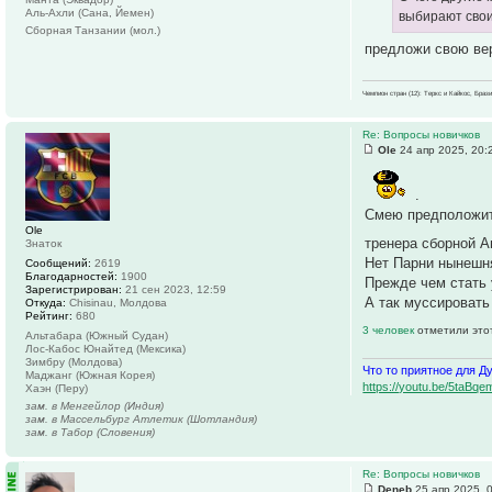
Аль-Ахли (Сана, Йемен)
выбирают своих
Сборная Танзании (мол.)
предложи свою ве
Чемпион стран (12): Теркс и Кайкос, Бра
Re: Вопросы новичков
Ole
24 апр 2025, 20:
.
Смею предположить
Ole
тренера сборной Ан
Знаток
Нет Парни нынешня
Сообщений:
2619
Благодарностей:
1900
Прежде чем стать 
Зарегистрирован:
21 сен 2023, 12:59
А так муссировать
Откуда:
Chisinau, Молдова
Рейтинг:
680
3 человек
отметили это
Альтабара (Южный Судан)
Лос-Кабос Юнайтед (Мексика)
Зимбру (Молдова)
Что то приятное для Д
Маджанг (Южная Корея)
https://youtu.be/5ta
Хаэн (Перу)
зам. в Менгейлор (Индия)
зам. в Массельбург Атлетик (Шотландия)
зам. в Табор (Словения)
Re: Вопросы новичков
Deneb
25 апр 2025, 