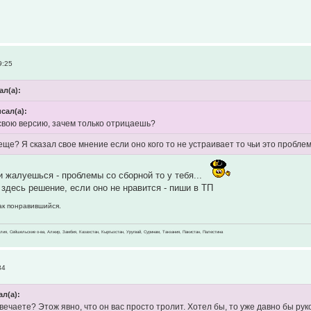
9:25
ал(а):
исал(а):
свою версию, зачем только отрицаешь?
еще? Я сказал свое мнение если оно кого то не устраивает то чьи это пробле
и жалуешься - проблемы со сборной то у тебя...
здесь решение, если оно не нравится - пиши в ТП
как понравившийся.
зилия, Сейшельские о-ва, Алжир, Замбия, Казахстан, Кыргызстан, Уругвай, Суринам, Танзания, Пакистан, Палестина
34
ал(а):
вечаете? Этож явно, что он вас просто тролит. Хотел бы, то уже давно бы ру