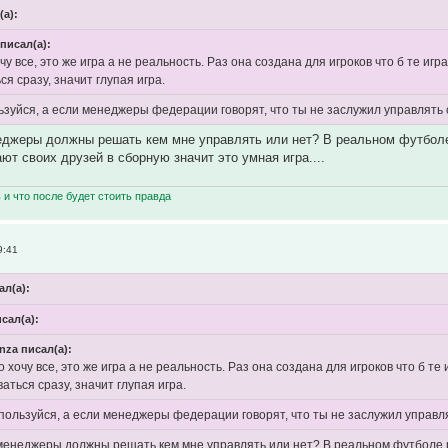
(а):
писал(а):
чу все, это же игра а не реальность. Раз она создана для игроков что б те иг
ся сразу, значит глупая игра.
ьзуйся, а если менеджеры федерации говорят, что ты не заслужил управлять сб
еджеры должны решать кем мне управлять или нет? В реальном футболе
т своих друзей в сборную значит это умная игра....
ь и что после будет стоить правда
9:41
ал(а):
исал(а):
nza писал(а):
 хочу все, это же игра а не реальность. Раз она создана для игроков что б те
аться сразу, значит глупая игра.
 пользуйся, а если менеджеры федерации говорят, что ты не заслужил управлят
 менеджеры должны решать кем мне управлять или нет? В реальном футболе