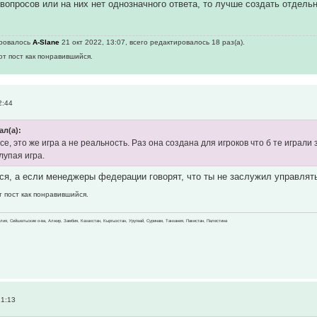
 вопросов или на них нет однозначного ответа, то лучше создать отдел
ировалось
A-Slane
21 окт 2022, 13:07, всего редактировалось 18 раз(а).
от пост как понравившийся.
2:44
ал(а):
се, это же игра а не реальность. Раз она создана для игроков что б те играл
глупая игра.
ся, а если менеджеры федерации говорят, что ты не заслужил управлять 
т пост как понравившийся.
зилия, Сейшельские о-ва, Алжир, Замбия, Казахстан, Кыргызстан, Уругвай, Суринам, Танзания, Пакистан, Палестина
21:13