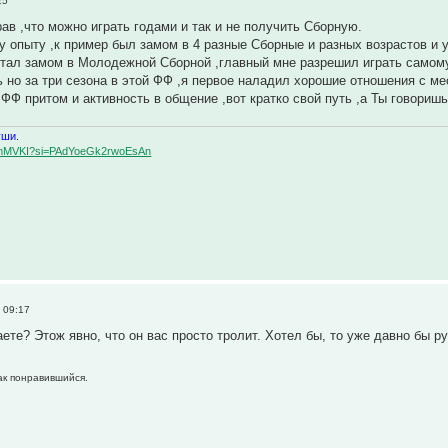
25
рав ,что можно играть годами и так и не получить Сборную.
у опыту ,к пример был замом в 4 разные Сборные и разных возрастов и
стал замом в Молодежной Сборной ,главный мне разрешил играть самому 
ь но за три сезона в этой ФФ ,я первое наладил хорошие отношения с 
ФФ притом и активность в общение ,вот кратко свой путь ,а Ты говоришь
уши.
BqemMVKI?si=PAdYoeGk2rwoEsAn
 09:17
ете? Этож явно, что он вас просто тролит. Хотел бы, то уже давно бы р
как понравившийся.