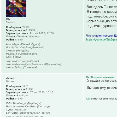
Ole
25 апр 2025, 06:
Вот сдесь Ты не п
Я говорю по своем
под конец сезона 
Ole
нормально ,но ест
Знаток
подымать уровень 
Сообщений:
2619
Благодарностей:
1900
Зарегистрирован:
21 сен 2023, 12:59
Что то приятное для Д
Откуда:
Chisinau, Молдова
https://youtu.be/5ta
Рейтинг:
680
Альтабара (Южный Судан)
Лос-Кабос Юнайтед (Мексика)
Зимбру (Молдова)
Маджанг (Южная Корея)
Хаэн (Перу)
зам. в Менгейлор (Индия)
зам. в Массельбург Атлетик (Шотландия)
зам. в Табор (Словения)
Re: Вопросы новичков
slavash
slavash
25 апр 2025,
Мастер
Сообщений:
1221
Вы еще ему отвеча
Благодарностей:
794
Зарегистрирован:
07 авг 2022, 16:18
Откуда:
Барбадос
Рейтинг:
675
Ole
отметил этот пост 
ЮВИ Блэкбердс (Барбадос)
Накхонпатхом Юнайтед (Таиланд)
Сумы (Украина)
Бат Сити (Экваториальная Гвинея)
зам. в Мбале Хироус (Уганда)