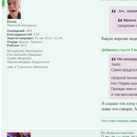
_fox_ писал
Mpenza 
Deneb
Опытный менеджер
предложи 
Сообщений:
483
Благодарностей:
279
Какую версию еще?
Зарегистрирован:
01 авг 2014, 01:49
Откуда:
Днепр, Украина
Рейтинг:
672
Добавлено спустя 3 м
Малакатеко (Гватемала)
Рио Бабаойо (Эквадор)
Сумба (Фареры)
Ole писал(а
Персик (Кедири, Индонезия)
:hello: .
зам. в Тигрильос (Мексика)
Смею предполо
сборной Англии
Нет Парни нын
Прежде чем ст
А так муссиров
Я сказал что хочу
знаю что говорю. 
Что стоит сказать лож
Re: Вопросы новичков