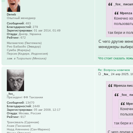
_fox_ писал
Mpenza 
Deneb
Опытный менеджер
Конечно хо
Сообщений:
483
пользовать
Благодарностей:
279
Зарегистрирован:
01 авг 2014, 01:49
так бери и пол
Откуда:
Днепр, Украина
Рейтинг:
672
С чего другие мен
Малакатеко (Гватемала)
менеджеры выбираю
Рио Бабаойо (Эквадор)
Сумба (Фареры)
Персик (Кедири, Индонезия)
Что стоит сказать лож
зам. в Тигрильос (Мексика)
Re: Вопросы новичков
_fox_
24 апр 2025, 1
Mpenza пис
_fox_
_fox_ п
Президент ФФ Танзании
Сообщений:
13470
Mpe
Благодарностей:
2449
Конечно
Зарегистрирован:
05 авг 2008, 12:17
Откуда:
Москва, Россия
пользов
Рейтинг:
917
Трансвааль (Суринам)
так бери и
Азам (Танзания)
Норд Апеннино (Сан-Марино)
С чего другие
Манта (Эквадор)