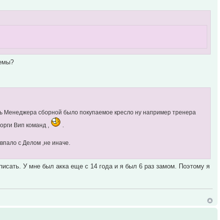
лемы?
ть Менеджера сборной было покупаемое кресло ну например тренера
торги Вип команд ,
.
впало с Делом ,не иначе.
писать. У мне был акка еще с 14 года и я был 6 раз замом. Поэтому я