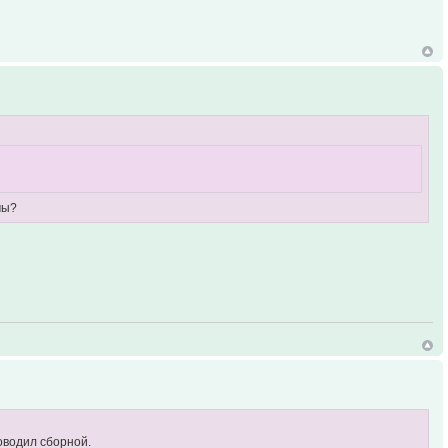
мы?
ководил сборной.