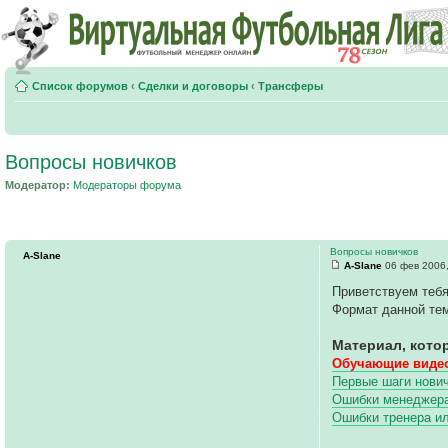
Список форумов
‹
Сделки и договоры
‹
Трансферы
Вопросы новичков
Модератор:
Модераторы форума
Вопросы новичков
A-Slane
A-Slane
06 фев 2006,
Приветствуем тебя
Формат данной тем
Материал, кото
Обучающие видео
Первые шаги нович
Ошибки менеджера 
Ошибки тренера и