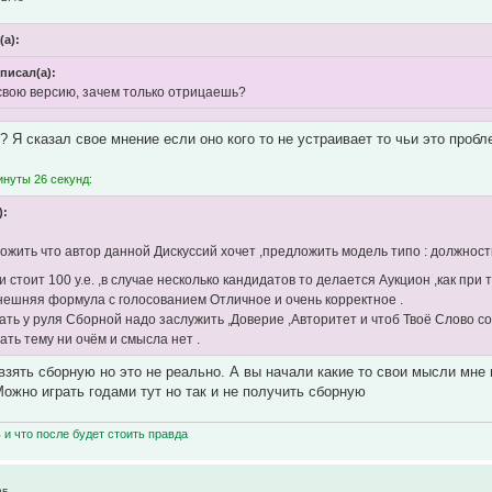
(а):
писал(а):
свою версию, зачем только отрицаешь?
 Я сказал свое мнение если оно кого то не устраивает то чьи это проб
инуты 26 секунд:
):
жить что автор данной Дискуссий хочет ,предложить модель типо : должнос
 стоит 100 у.е. ,в случае несколько кандидатов то делается Аукцион ,как при 
ешняя формула с голосованием Отличное и очень корректное .
ать у руля Сборной надо заслужить ,Доверие ,Авторитет и чтоб Твоё Слово со
ать тему ни очём и смысла нет .
 взять сборную но это не реально. А вы начали какие то свои мысли мне 
Можно играть годами тут но так и не получить сборную
ь и что после будет стоить правда