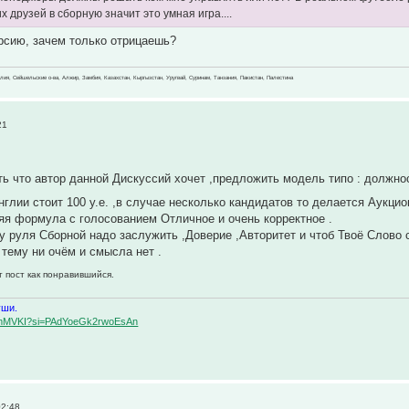
 друзей в сборную значит это умная игра....
рсию, зачем только отрицаешь?
зилия, Сейшельские о-ва, Алжир, Замбия, Казахстан, Кыргызстан, Уругвай, Суринам, Танзания, Пакистан, Палестина
21
 что автор данной Дискуссий хочет ,предложить модель типо : должн
глии стоит 100 у.е. ,в случае несколько кандидатов то делается Аукцио
я формула с голосованием Отличное и очень корректное .
у руля Сборной надо заслужить ,Доверие ,Авторитет и чтоб Твоё Слово 
 тему ни очём и смысла нет .
т пост как понравившийся.
уши.
BqemMVKI?si=PAdYoeGk2rwoEsAn
02:48