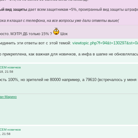
ый вид защиты
дает всем защитникам +5%, проигранный вид защиты штрафо
ока я клацал с телефона, на все вопросы уже дали ответы выше(
росто. МЭТР! ДБ только 15% ?
Шок
ъединить эти ответы вот с этой темой:
viewtopic.php?f=94&t=130297&st=
ор прикреплена, как важная для новичков, а инфа в шапке не обновлялась
ВСЕМ новичков
18, 21:58
сть 100%, но зрителей не 80000 например, а 79610 (встречалось у меня 
ан-Марино
ВСЕМ новичков
, 21:58