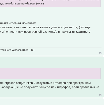
а, тем больше прибавка). (Akar)
лишним игровым моментам...
 стороны, и они же рассчитываются для исхода матча, (отсюда
го/пенальти при проигранной расчетке), и проигрыш защитного
твенного удовольствия... (с)
для игроков-защитников и отсутствии штрафов при проигранном
ь нападающие не получают бонусов или штрафов, если против низ не