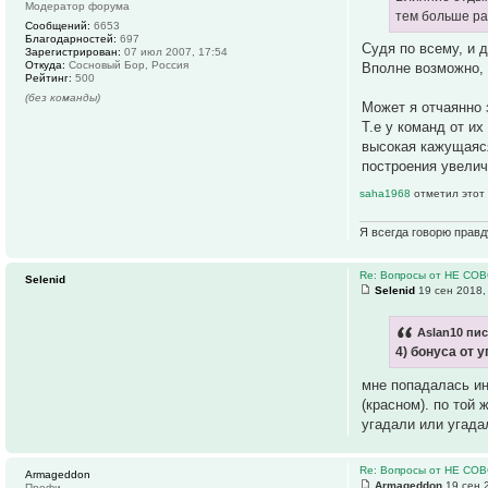
Модератор форума
тем больше ра
Сообщений:
6653
Благодарностей:
697
Судя по всему, и 
Зарегистрирован:
07 июл 2007, 17:54
Откуда:
Сосновый Бор, Россия
Вполне возможно, 
Рейтинг:
500
(без команды)
Может я отчаянно 
Т.е у команд от и
высокая кажущаяся
построения увелич
saha1968
отметил этот 
Я всегда говорю правд
Re: Вопросы от НЕ СО
Selenid
Selenid
19 сен 2018,
Aslan10 пис
4) бонуса от 
мне попадалась ин
(красном). по той
угадали или угада
Re: Вопросы от НЕ СО
Armageddon
Armageddon
19 сен 
Профи