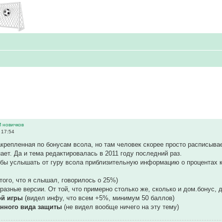
 новичков
 17:54
акрепленная по бонусам всола, но там человек скорее просто расписывае
нает. Да и тема редактировалась в 2011 году последний раз.
бы услышать от гуру всола приблизительную информацию о процентах к
 того, что я слышал, говорилось о 25%)
разные версии. От той, что примерно столько же, сколько и дом.бонус, 
ой игры
(видел инфу, что всем +5%, минимум 50 баллов)
данного вида защиты
(не видел вообще ничего на эту тему)