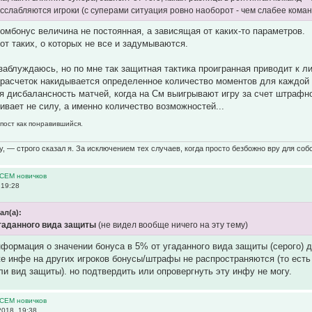
сслабляются игроки (с суперами ситуация ровно наоборот - чем слабее команд
домбонус величина не постоянная, а зависящая от каких-то параметров.
от таких, о которых не все и задумываются.
заблуждаюсь, но по мне так защитная тактика проигранная приводит к 
х расчеток накидывается определенное количество моментов для каждой
 дисбалансность матчей, когда на См выигрывают игру за счет штрафно
ивает не силу, а именно количество возможностей...
пост как понравившийся.
у, — строго сказал я. За исключением тех случаев, когда просто безбожно вру для собс
ВСЕМ новичков
 19:28
ал(а):
угаданного вида защиты
(не видел вообще ничего на эту тему)
формация о значении бонуса в 5% от угаданного вида защиты (серого) 
 же инфе на других игроков бонусы/штрафы не распространяются (то ест
ли вид защиты). но подтвердить или опровергнуть эту инфу не могу.
ВСЕМ новичков
2018, 19:38