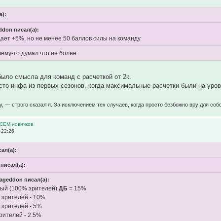
а):
don писал(а):
ает +5%, но не менее 50 баллов силы на команду.
ему-то думал что не более.
 было смысла для команд с расчеткой от 2к.
сто инфа из первых сезонов, когда максимальные расчетки были на уро
у, — строго сказал я. За исключением тех случаев, когда просто безбожно вру для собс
ВСЕМ новичков
 22:26
сал(а):
 писал(а):
ageddon писал(а):
ный (100% зрителей)
ДБ
= 15%
 зрителей - 10%
 зрителей - 5%
рителей - 2.5%