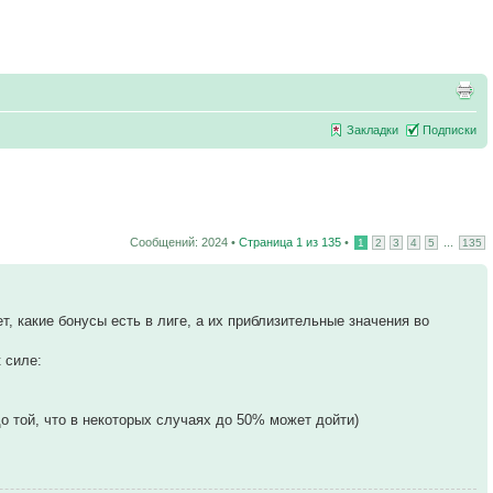
Закладки
Подписки
Сообщений: 2024 •
Страница
1
из
135
•
...
1
2
3
4
5
135
т, какие бонусы есть в лиге, а их приблизительные значения во
 силе:
до той, что в некоторых случаях до 50% может дойти)