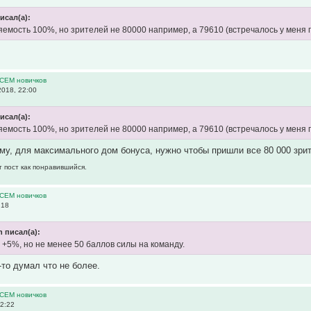
исал(а):
яемость 100%, но зрителей не 80000 например, а 79610 (встречалось у меня п
ВСЕМ новичков
2018, 22:00
исал(а):
яемость 100%, но зрителей не 80000 например, а 79610 (встречалось у меня п
му, для максимального дом бонуса, нужно чтобы пришли все 80 000 зрит
т пост как понравившийся.
ВСЕМ новичков
:18
 писал(а):
 +5%, но не менее 50 баллов силы на команду.
то думал что не более.
ВСЕМ новичков
22:22