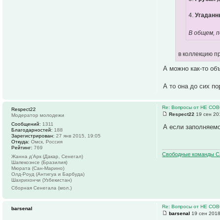
4.
Угаданн
В общем, п
в коллекцию п
А можно как-то об
А то она до сих п
Re: Вопросы от НЕ СО
Respect22
Respect22
19 сен 20
Модератор молодежи
Сообщений:
1311
А если заполняемо
Благодарностей:
188
Зарегистрирован:
27 янв 2015, 19:05
Откуда:
Омск, Россия
Рейтинг:
769
Свободные команды С
Жанна д'Арк (Дакар, Сенегал)
Шапекоэнсе (Бразилия)
Мюрата (Сан-Марино)
Олд-Роуд (Антигуа и Барбуда)
Шахрихончи (Узбекистан)
Сборная Сенегала (мол.)
Re: Вопросы от НЕ СО
barsenal
barsenal
19 сен 2018