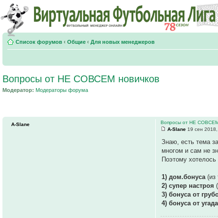
Список форумов
‹
Общие
‹
Для новых менеджеров
Вопросы от НЕ СОВСЕМ новичков
Модератор:
Модераторы форума
Вопросы от НЕ СОВСЕМ
A-Slane
A-Slane
19 сен 2018,
Знаю, есть тема з
многом и сам не з
Поэтому хотелось 
1) дом.бонуса
(из
2) супер настроя
(
3) бонуса от груб
4) бонуса от уга