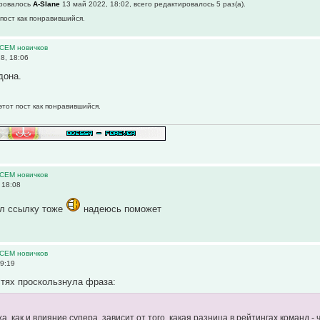
ировалось
A-Slane
13 май 2022, 18:02, всего редактировалось 5 раз(а).
пост как понравившийся.
ВСЕМ новичков
8, 18:06
дона.
этот пост как понравившийся.
ВСЕМ новичков
 18:08
нул ссылку тоже
надеюсь поможет
ВСЕМ новичков
19:19
тях проскользнула фраза:
а, как и влияние супера, зависит от того, какая разница в рейтингах команд