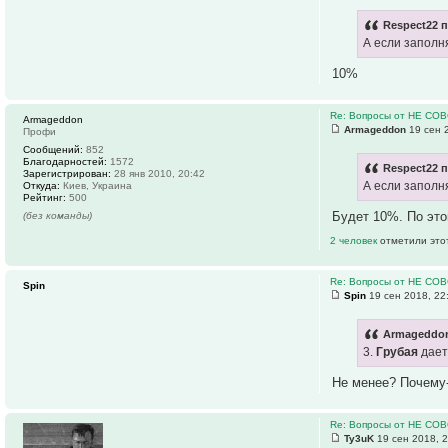
Respect22 п
А если заполн
10%
Re: Вопросы от НЕ СО
Armageddon
Armageddon
19 сен 
Профи
Сообщений:
852
Благодарностей:
1572
Respect22 п
Зарегистрирован:
28 янв 2010, 20:42
А если заполн
Откуда:
Киев, Украина
Рейтинг:
500
Будет 10%. По это
(без команды)
2 человек
отметили это
Re: Вопросы от НЕ СО
Spin
Spin
19 сен 2018, 22
Armageddon
3.
Грубая
дает
Не менее? Почему-
Re: Вопросы от НЕ СО
Ty3uK
19 сен 2018, 