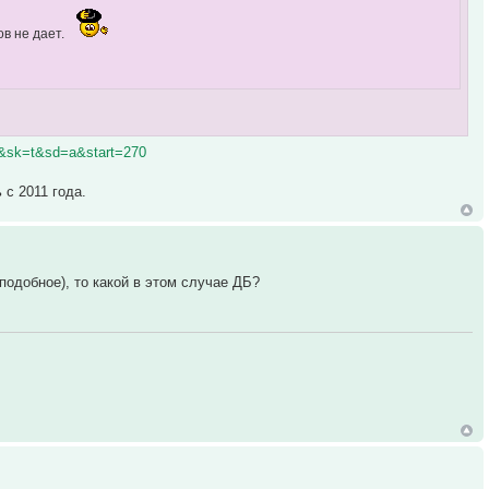
в не дает.
0&sk=t&sd=a&start=270
 с 2011 года.
подобное), то какой в этом случае ДБ?