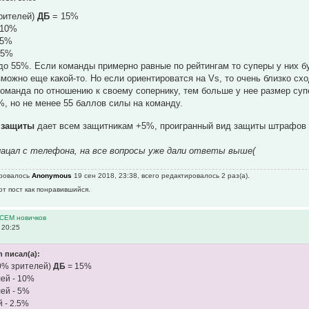
рителей)
ДБ
= 15%
 10%
 5%
.5%
 до 55%. Если команды примерно равные по рейтингам то суперы у них бу
зможно еще какой-то. Но если ориентироватся на Vs, то очень близко схо
оманда по отношению к своему сопернику, тем больше у нее размер супе
, но не менее 55 баллов силы на команду.
 защиты
дает всем защитникам +5%, проигранный вид защиты штрафов 
клацал с телефона, на все вопросы уже дали ответы выше(
ировалось
Anonymous
19 сен 2018, 23:38, всего редактировалось 2 раз(а).
от пост как понравившийся.
ВСЕМ новичков
 20:25
 писал(а):
0% зрителей)
ДБ
= 15%
ей - 10%
ей - 5%
 - 2.5%