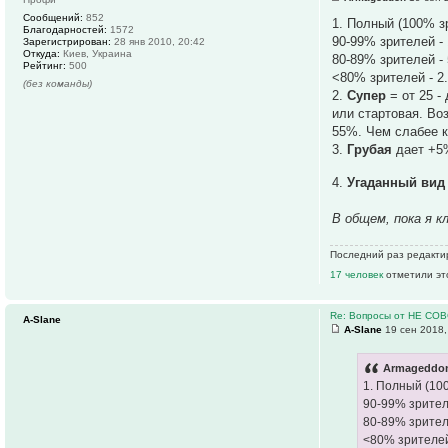
Сообщений:
852
1. Полный (100% з
Благодарностей:
1572
90-99% зрителей -
Зарегистрирован:
28 янв 2010, 20:42
Откуда:
Киев, Украина
80-89% зрителей -
Рейтинг:
500
<80% зрителей - 2
(без команды)
2.
Супер
= от 25 -
или стартовая. Во
55%. Чем слабее к
3.
Грубая
дает +5%
4.
Угаданный вид
В общем, пока я 
Последний раз редакт
17 человек
отметили эт
Re: Вопросы от НЕ СО
A-Slane
A-Slane
19 сен 2018,
Armageddon
1. Полный (10
90-99% зрител
80-89% зрител
<80% зрителей