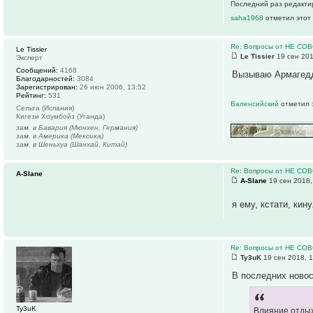
Последний раз редакт
saha1968
отметил этот 
Re: Вопросы от НЕ СО
Le Tissier
Le Tissier
19 сен 201
Эксперт
Сообщений:
4168
Вызываю Армагед
Благодарностей:
3084
Зарегистрирован:
26 июн 2006, 13:52
Рейтинг:
531
Валенсийский
отметил 
Сельта (Испания)
Кигези Хоумбойз (Уганда)
зам. в Бавария (Мюнхен, Германия)
зам. в Америка (Мексика)
зам. в Шеньхуа (Шанхай, Китай)
Re: Вопросы от НЕ СО
A-Slane
A-Slane
19 сен 2018,
я ему, кстати, ки
Re: Вопросы от НЕ СО
Ty3uK
19 сен 2018, 
В последних новос
Ty3uK
Влияние отдых