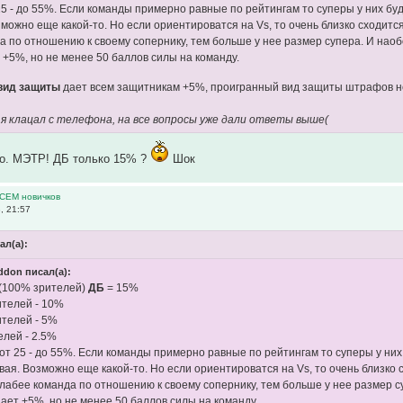
25 - до 55%. Если команды примерно равные по рейтингам то суперы у них буд
можно еще какой-то. Но если ориентироватся на Vs, то очень близко сходится
а по отношению к своему сопернику, тем больше у нее размер супера. И наоб
 +5%, но не менее 50 баллов силы на команду.
вид защиты
дает всем защитникам +5%, проигранный вид защиты штрафов н
 я клацал с телефона, на все вопросы уже дали ответы выше(
то. МЭТР! ДБ только 15% ?
Шок
ВСЕМ новичков
, 21:57
ал(а):
don писал(а):
 (100% зрителей)
ДБ
= 15%
ителей - 10%
ителей - 5%
лей - 2.5%
от 25 - до 55%. Если команды примерно равные по рейтингам то суперы у них 
вая. Возможно еще какой-то. Но если ориентироватся на Vs, то очень близко с
лабее команда по отношению к своему сопернику, тем больше у нее размер с
ает +5%, но не менее 50 баллов силы на команду.