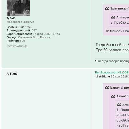
Spin писал(
Armaged
Ty3uK
Модератор форума
3.
Грубая
д
Сообщений:
6653
Благодарностей:
697
Не менее? Поч
Зарегистрирован:
07 июл 2007, 17:54
Откуда:
Сосновый Бор, Россия
Рейтинг:
500
Тогда бы в ней не
(без команды)
Про 50 баллов про
Я всегда говорю правд
Re: Вопросы от НЕ СО
A-Slane
A-Slane
19 сен 2018,
barsenal пи
Aslan10
Arm
1. Пол
90-99%
80-89%
<80% з