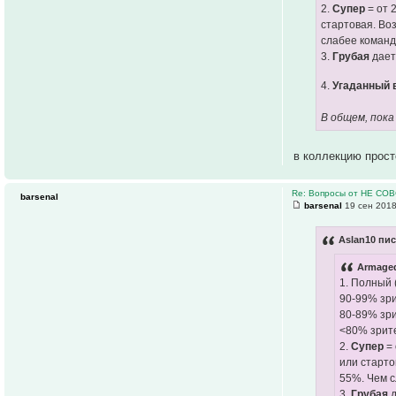
2.
Супер
= от 
стартовая. Воз
слабее команд
3.
Грубая
дает
4.
Угаданный 
В общем, пока
в коллекцию прос
Re: Вопросы от НЕ СО
barsenal
barsenal
19 сен 2018
Aslan10 пис
Armaged
1. Полный
90-99% зр
80-89% зр
<80% зрите
2.
Супер
= 
или старто
55%. Чем с
3.
Грубая
д